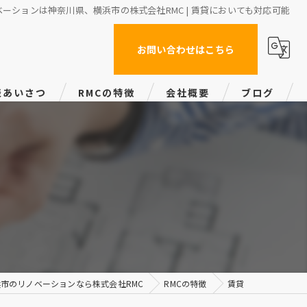
ベーションは神奈川県、横浜市の株式会社RMC | 賃貸においても対応可能
お問い合わせはこちら
表あいさつ
RMCの特徴
会社概要
ブログ
マンション
戸建て
賃貸
バリアフリー
デザイン
市のリノベーションなら株式会社RMC
RMCの特徴
賃貸
会社